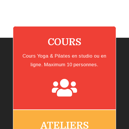
COURS
Cours Yoga & Pilates en studio ou en
ligne. Maximum 10 personnes.

ATELIERS