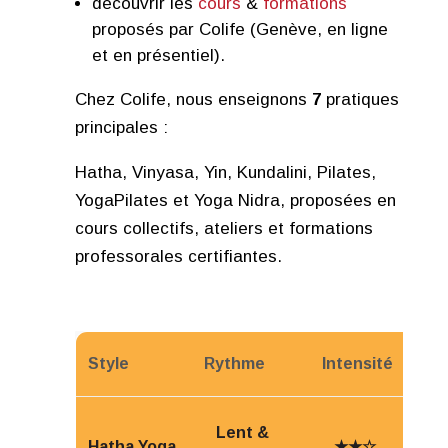
découvrir les
cours
&
formations
proposés par Colife (Genève, en ligne
et en présentiel).
Chez Colife, nous enseignons
7
pratiques
principales :
Hatha, Vinyasa, Yin, Kundalini, Pilates,
YogaPilates et Yoga Nidra, proposées en
cours collectifs, ateliers et formations
professorales certifiantes.
Style
Rythme
Intensité
Mé
Lent &
Hatha Yoga
★★☆