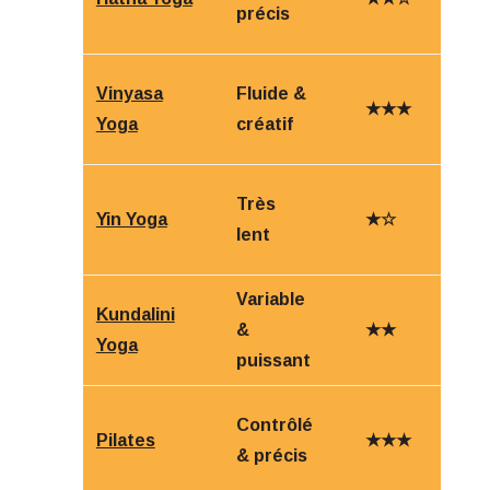
précis
Vinyasa
Fluide &
★★★
Yoga
créatif
Très
Yin Yoga
★☆
lent
Variable
Kundalini
&
★★
Yoga
puissant
Contrôlé
Pilates
★★★
& précis