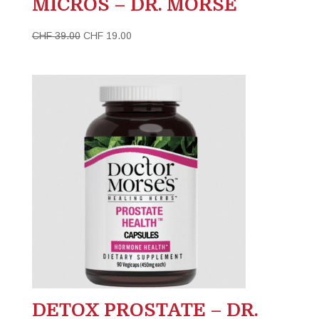
MICROS – DR. MORSE
Le
Le
CHF
39.00
CHF
19.00
prix
prix
initial
actuel
était :
est :
CHF 39.00.
CHF 19.00.
DETOX PROSTATE – DR.