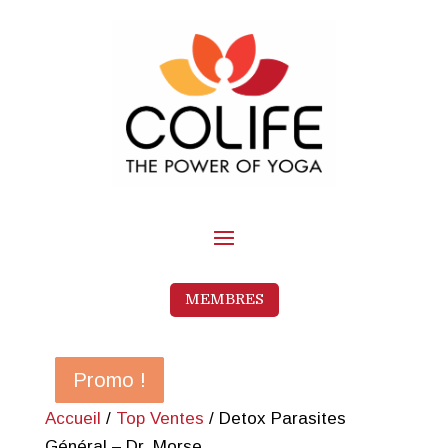
MEMBRES
Promo !
Promo !
Promo !
Promo !
Accueil
/
Top Ventes
/ Detox Parasites
Général – Dr. Morse