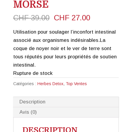
MORSE
Le
Le
CHF
39.00
CHF
27.00
prix
prix
Utilisation pour soulager l’inconfort intestinal
initial
actuel
associé aux organismes indésirables.La
était :
est :
coque de noyer noir et le ver de terre sont
CHF 39.00.
CHF 27.00.
tous réputés pour leurs propriétés de soutien
intestinal.
Rupture de stock
Catégories :
Herbes Detox
,
Top Ventes
Description
Avis (0)
DESCRIPTION