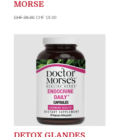
MORSE
Le
Le
CHF
39.00
CHF
19.00
prix
prix
initial
actuel
était :
est :
CHF 39.00.
CHF 19.00.
DETOX GLANDES