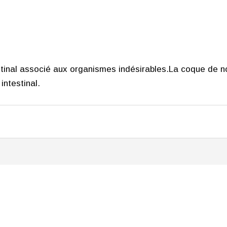
estinal associé aux organismes indésirables.La coque de no
el
intestinal.
19.00.