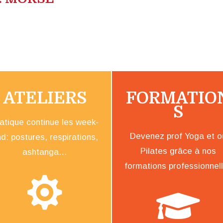
ATELIERS
FORMATIO
S
atique continue les week-
Devenez prof Yoga et o
d: postures, respirations,
Pilates grâce à nos
ashtanga…
formations professionnel

