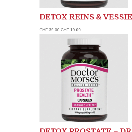
DETOX REINS & VESSIE
Le
Le
CHF
39.00
CHF
19.00
prix
prix
initial
actuel
était :
est :
CHF 39.00.
CHF 19.00.
DETOX PROSTATE – DR