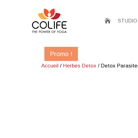

STUDIO
Promo !
Promo !
Promo !
Promo !
Accueil
/
Herbes Detox
/ Detox Parasite