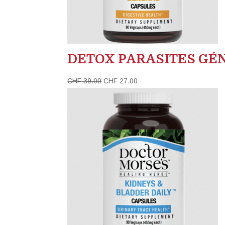
DETOX PARASITES GÉN
Le
Le
CHF
39.00
CHF
27.00
prix
prix
initial
actuel
était :
est :
CHF 39.00.
CHF 27.00.