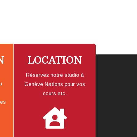
N
LOCATION
Réservez notre studio à
u
Genève Nations pour vos
cours etc.
les
