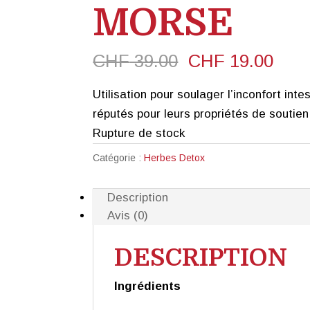
MORSE
Le
Le
CHF
39.00
CHF
19.00
prix
prix
Utilisation pour soulager l’inconfort int
initial
actu
réputés pour leurs propriétés de soutien 
était :
est :
Rupture de stock
CHF 39.00.
CHF 
Catégorie :
Herbes Detox
Description
Avis (0)
DESCRIPTION
Ingrédients