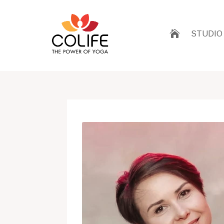

STUDIO