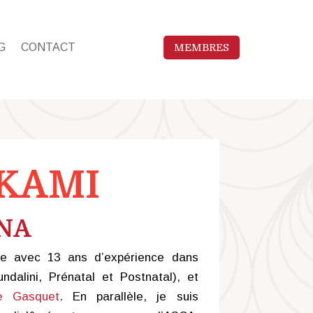
MEMBRES
G
CONTACT
KAMI
ENA
iée avec 13 ans d’expérience dans
ndalini, Prénatal et Postnatal), et
de Gasquet
. En parallèle, je suis