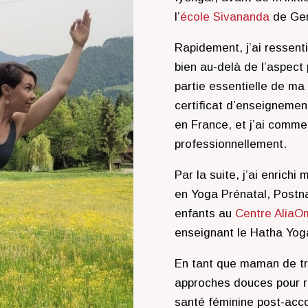
l’
école Sivananda
de Ge
Rapidement, j’ai ressent
bien au-delà de l’aspect 
partie essentielle de ma 
certificat d’enseignemen
en France, et j’ai comm
professionnellement.
Par la suite, j’ai enrich
en Yoga Prénatal, Postna
enfants au
Centre AliaO
enseignant le Hatha Yog
En tant que maman de tro
approches douces pour re
santé féminine post-acc