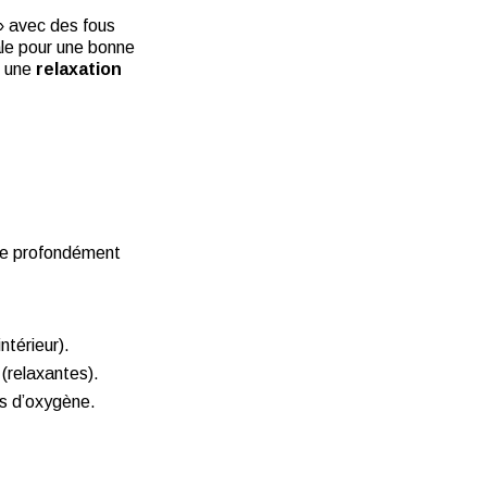
 » avec des fous
ale pour une bonne
t une
relaxation
ire profondément
térieur).
 (relaxantes).
us d’oxygène.