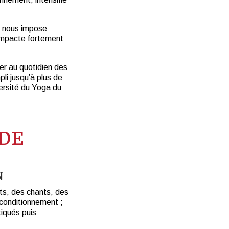
» nous impose
a impacte fortement
uer au quotidien des
li jusqu’à plus de
ersité du Yoga du
 DE
N
ts, des chants, des
 conditionnement ;
tiqués puis