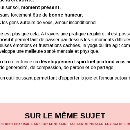
ur sur soi,
moment présent.
 sans forcément être de
bonne humeur.
 les gens autours de vous, amour inconditionnel.
re
est plus que cela. A travers une pratique régulière, il est pos
positif
permettant de passer par dessus les « moments difficiles
uses émotions et frustrations cachées, le yoga du rire agit com
éveloppe une meilleure santé mentale et physique.
 du rire entraine un
développement spirituel profond
vous a
 de générosité, de compassion, de pardon et de partage.
 un outil puissant permettant d’apporter la joie et l’amour autour
SUR LE MÊME SUJET
LES SEPT CHAKRAS
|
L'ÉNERGIE KUNDALINI
|
LA GLANDE PINÉALE
|
LE YOGA DU RI