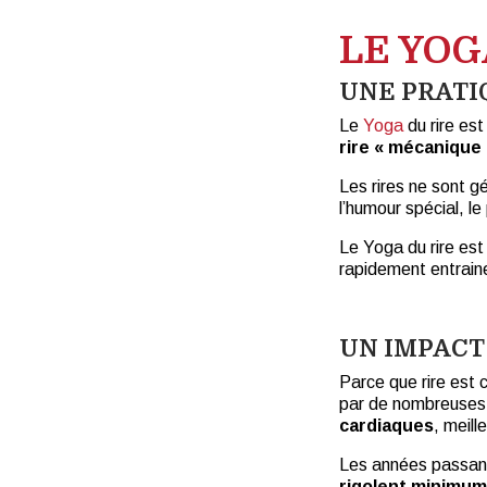
LE YOG
UNE PRATI
Le
Yoga
du rire es
rire « mécanique 
Les rires ne sont g
l’humour spécial, l
Le Yoga du rire es
rapidement entraine 
UN IMPACT
Parce que rire est 
par de nombreuses é
cardiaques
, meill
Les années passant
rigolent minimum 