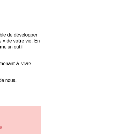
sible de développer
 » de votre vie. En
me un outil
menant à vivre
 de nous.
RE