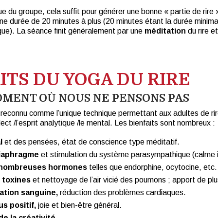
e du groupe, cela suffit pour générer une bonne « partie de rire
une durée de 20 minutes à plus (20 minutes étant la durée minim
que). La séance finit généralement par une
méditation
du rire e
ITS DU YOGA DU RIRE
OMENT OÙ NOUS NE PENSONS PAS
t reconnu comme l’unique technique permettant aux adultes de r
lect /l’esprit analytique /le mental. Les bienfaits sont nombreux :
l
et des pensées, état de conscience type méditatif.
diaphragme
et stimulation du système parasympathique (calme in
 nombreuses hormones
telles que endorphine, ocytocine, etc.
 toxines
et nettoyage de l’air vicié des poumons ; apport de pl
lation sanguine,
réduction des problèmes cardiaques.
us positif,
joie et bien-être général.
 la créativité.