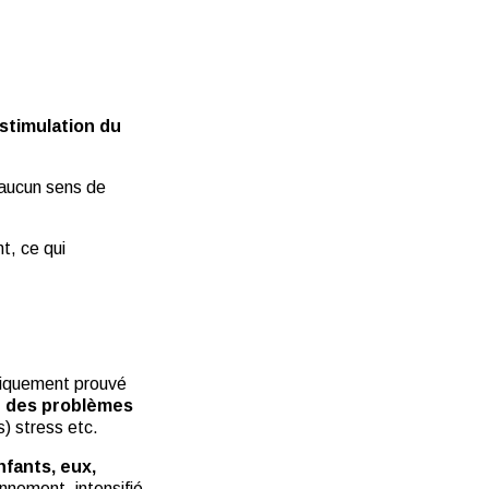
stimulation du
 aucun sens de
t, ce qui
ifiquement prouvé
n des problèmes
s) stress etc.
nfants, eux,
nnement, intensifié