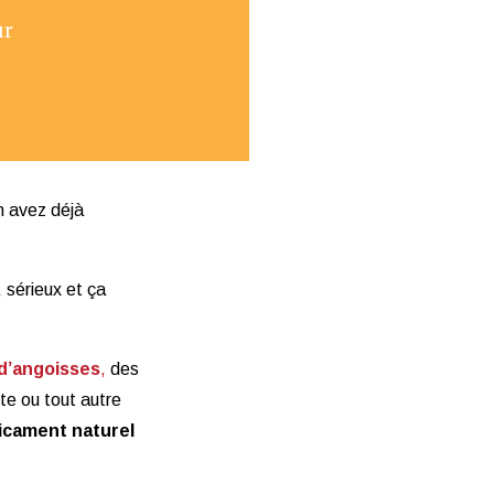
ur
 avez déjà
, sérieux et ça
 d’angoisses
,
des
te ou tout autre
dicament naturel