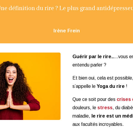
ne définition du rire ? Le plus grand antidépresse
Irène Frein
Guérir par le rire..
…vous en
entendu parler ?
Et bien oui, cela est possible
s’appelle le
Yoga du rire
!
Que ce soit pour des
crises
douleurs, le
stress
, du diabè
maladie,
le rire est un mé
aux facultés incroyables.