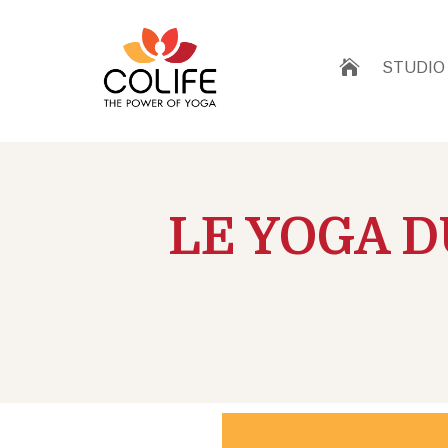

STUDIO
LE YOGA D