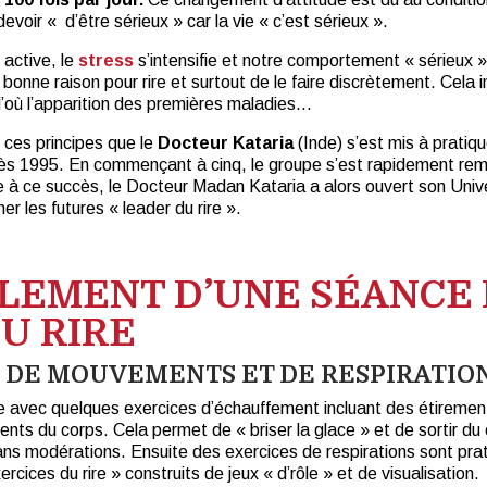
devoir « d’être sérieux » car la vie « c’est sérieux ».
 active, le
stress
s’intensifie et notre comportement « sérieux 
e bonne raison pour rire et surtout de le faire discrètement. Cel
d’où l’apparition des premières maladies…
 ces principes que le
Docteur Kataria
(Inde) s’est mis à pratiq
dès 1995. En commençant à cinq, le groupe s’est rapidement remp
 à ce succès, le Docteur Madan Kataria a alors ouvert son Univ
mer les futures « leader du rire ».
LEMENT D’UNE SÉANCE
U RIRE
 DE MOUVEMENTS ET DE RESPIRATIO
avec quelques exercices d’échauffement incluant des étiremen
ts du corps. Cela permet de « briser la glace » et de sortir du
 sans modérations. Ensuite des exercices de respirations sont pra
rcices du rire » construits de jeux « d’rôle » et de visualisation.