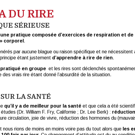
A DU RIRE
QUE SÉRIEUSE
t
une pratique composée d’exercices de respiration et de 
» corporel
.
énérés par aucune blague ou raison spécifique et ne nécessitent
e principe étant justement
d’apprendre à rire de rien
.
t
pratiqué en groupe
et les rires sont déclenchés spontanémen
des vrais rire étant donné l’absurdité de la situation.
 SUR LA SANTÉ
ce
qu’il y a de meilleur pour la santé
et que cela a été scient
tudes (Dr. William F. Fry, Californie ; Dr. Lee Berk) :
réductio
eure circulation, joie de vivre, réduction des hormones du (mauvai
 nous rions de moins en moins voire pas du tout alors que
les e
100 fois par jour.
Ce changement d’attitude est du au conditio